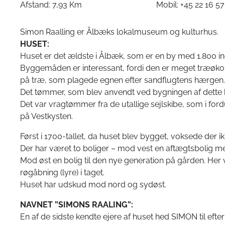
Afstand: 7,93 Km
Mobil: +45 22 16 57
Simon Raalling er Ålbæks lokalmuseum og kulturhus.
HUSET:
Huset er det ældste i Ålbæk, som er en by med 1.800 i
Byggemåden er interessant, fordi den er meget træøko
på træ, som plagede egnen efter sandflugtens hærgen.
Det tømmer, som blev anvendt ved bygningen af dette 
Det var vragtømmer fra de utallige sejlskibe, som i for
på Vestkysten.
Først i 1700-tallet, da huset blev bygget, voksede der 
Der har været to boliger – mod vest en aftægtsbolig 
Mod øst en bolig til den nye generation på gården. Her
røgåbning (lyre) i taget.
Huset har udskud mod nord og sydøst.
NAVNET ”SIMONS RAALING”:
En af de sidste kendte ejere af huset hed SIMON til ef