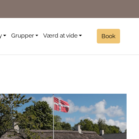
y
Grupper
Værd at vide
Book