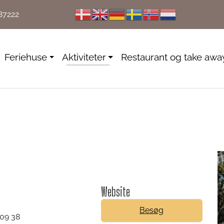
87222
Feriehuse
Aktiviteter
Restaurant og take awa
Website
Besøg
 09 38