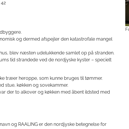
 42
F
ndbyggere.
nomisk og dermed afspejler den katastrofale mangel
hus, blev næsten udelukkende samlet op på stranden.
dums tid strandede ved de nordjyske kyster – specielt
ikke træer heroppe, som kunne bruges til tømmer.
med stue, køkken og sovekammer.
 var der to alkover og køkken med åbent ildsted med
ternavn og RAALING er den nordjyske betegnelse for