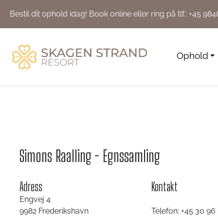
Bestil dit ophold idag!
Book online
eller ring på tlf.:
+45 984
Ophold
Simons Raalling - Egnssamling
Adress
Kontakt
Engvej 4
9982 Frederikshavn
Telefon: +45 30 96