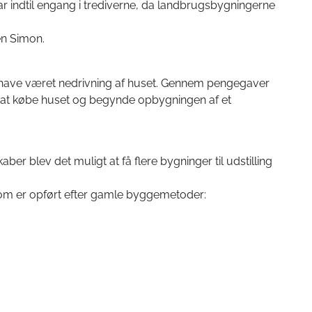
r indtil engang i trediverne, da landbrugsbygningerne
en Simon.
e have været nedrivning af huset. Gennem pengegaver
re at købe huset og begynde opbygningen af et
r blev det muligt at få flere bygninger til udstilling
som er opført efter gamle byggemetoder: