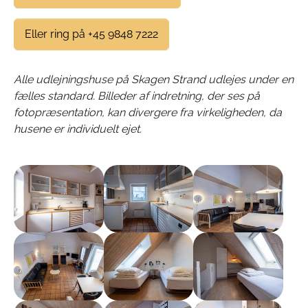
Eller ring på +45 9848 7222
Alle udlejningshuse på Skagen Strand udlejes under en
fælles standard. Billeder af indretning, der ses på
fotopræsentation, kan divergere fra virkeligheden, da
husene er individuelt ejet.
Show larger version
Show larger version
Show larger version
Show larger version
Show larger version
Show larger version
Show larger version
Show larger version
Show larger version