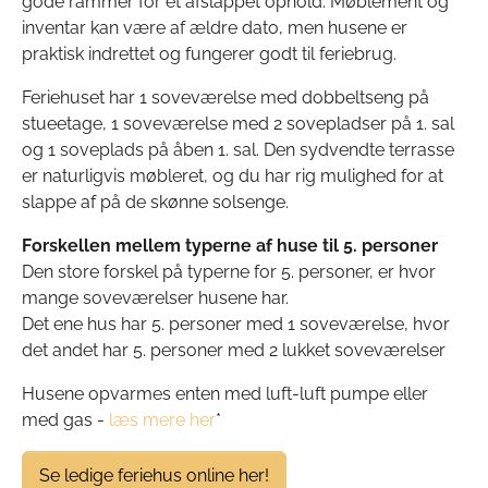
gode rammer for et afslappet ophold. Møblement og
inventar kan være af ældre dato, men husene er
praktisk indrettet og fungerer godt til feriebrug.
Feriehuset har 1 soveværelse med dobbeltseng på
stueetage, 1 soveværelse med 2 sovepladser på 1. sal
og 1 soveplads på åben 1. sal. Den sydvendte terrasse
er naturligvis møbleret, og du har rig mulighed for at
slappe af på de skønne solsenge.
Forskellen mellem typerne af huse til 5. personer
Den store forskel på typerne for 5. personer, er hvor
mange soveværelser husene har.
Det ene hus har 5. personer med 1 soveværelse, hvor
det andet har 5. personer med 2 lukket soveværelser
Husene opvarmes enten med luft-luft pumpe eller
med gas -
læs mere her
*
Se ledige feriehus online her!