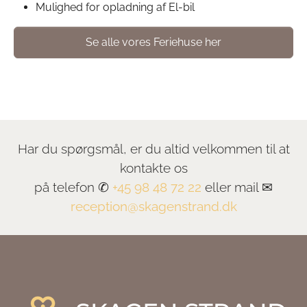
Mulighed for opladning af El-bil
Se alle vores Feriehuse her
Har du spørgsmål, er du altid velkommen til at
kontakte os
på telefon ✆
+45 98 48 72 22
eller mail ✉
reception@skagenstrand.dk