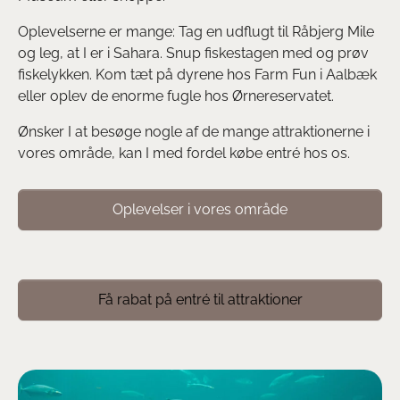
Oplevelserne er mange: Tag en udflugt til Råbjerg Mile
og leg, at I er i Sahara. Snup fiskestagen med og prøv
fiskelykken. Kom tæt på dyrene hos Farm Fun i Aalbæk
eller oplev de enorme fugle hos Ørnereservatet.
Ønsker I at besøge nogle af de mange attraktionerne i
vores område, kan I med fordel købe entré hos os.
Oplevelser i vores område
Få rabat på entré til attraktioner