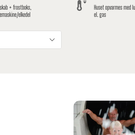
eskab + frostboks,
Huset opvarmes med lu
femaskine/elkedel
el. gas
Show larger version