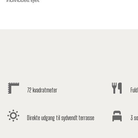
individuelt ejet.
72 kvadratmeter
Fuld
Direkte udgang til sydvendt terrasse
3 so