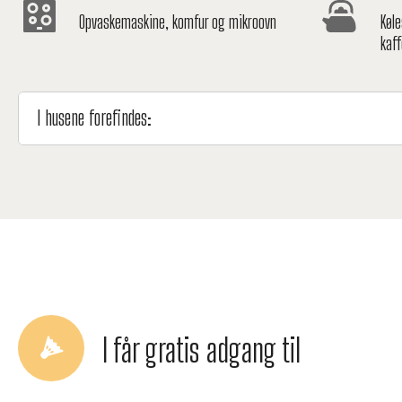
Opvaskemaskine, komfur og mikroovn
Køl
kaf
I husene forefindes:
I får gratis adgang til