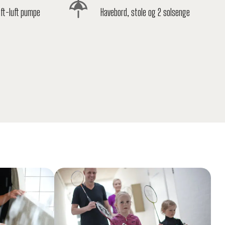
ft-luft pumpe
Havebord, stole og 2 solsenge
Show larger version