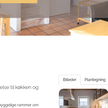
Billeder
Plantegning
lse til køkken og
Show larger version
g hyggelige rammer om