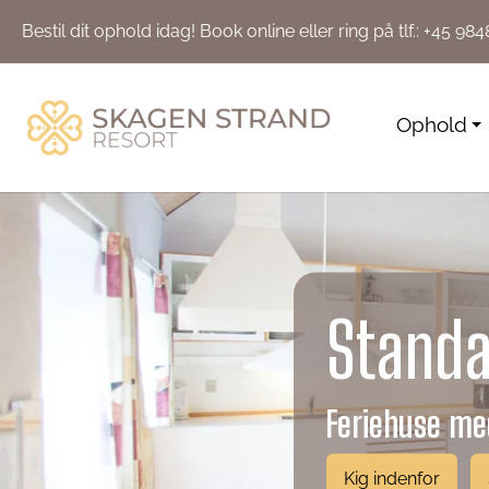
Bestil dit ophold idag!
Book online
eller ring på tlf.:
+45 984
Ophold
Standa
Feriehuse med
Kig indenfor