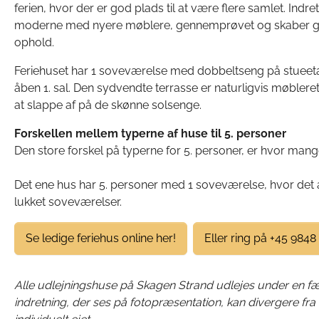
ferien, hvor der er god plads til at være flere samlet. Indr
moderne med nyere møblere, gennemprøvet og skaber god
ophold.
Feriehuset har 1 soveværelse med dobbeltseng på stueet
åben 1. sal. Den sydvendte terrasse er naturligvis møbleret
at slappe af på de skønne solsenge.
Forskellen mellem typerne af huse til 5. personer
Den store forskel på typerne for 5. personer, er hvor man
Det ene hus har 5. personer med 1 soveværelse, hvor det 
lukket soveværelser.
Se ledige feriehus online her!
Eller ring på +45 9848
Alle udlejningshuse på Skagen Strand udlejes under en fæl
indretning, der ses på fotopræsentation, kan divergere fra