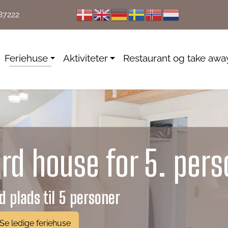
87222
Feriehuse
Aktiviteter
Restaurant og take awa
rd house for 5. pers
 plads til 5 personer
Se ledige feriehuse