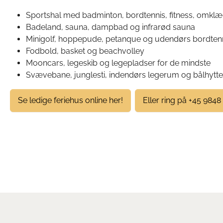
Sportshal med badminton, bordtennis, fitness, omk
Badeland, sauna, dampbad og infrarød sauna
Minigolf, hoppepude, petanque og udendørs bordten
Fodbold, basket og beachvolley
Mooncars, legeskib og legepladser for de mindste
Svævebane, junglesti, indendørs legerum og bålhytte
Se ledige feriehus online her!
Eller ring på +45 9848