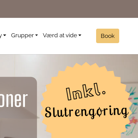
y
Grupper
Værd at vide
Book
oner