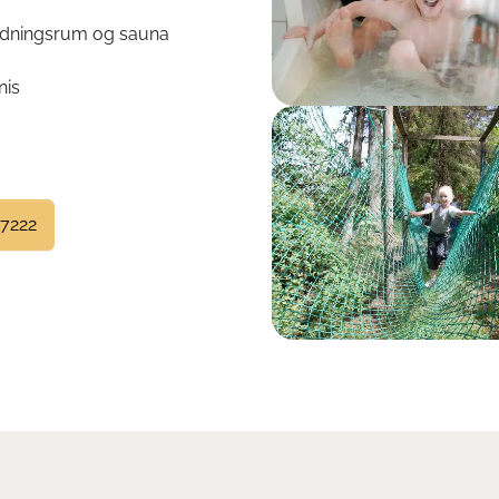
lædningsrum og sauna
nis
Show larger version
 7222