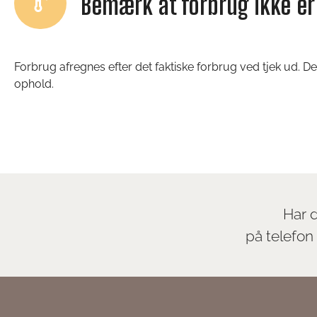
Bemærk at forbrug ikke er 
Forbrug afregnes efter det faktiske forbrug ved tjek ud. D
ophold.
Har d
på telefo