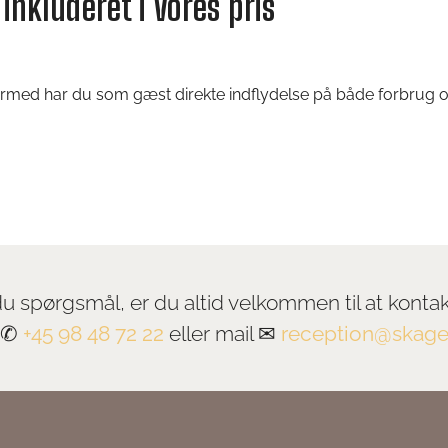
inkluderet i vores pris
ermed har du som gæst direkte indflydelse på både forbrug og
u spørgsmål, er du altid velkommen til at konta
n ✆
+45 98 48 72 22
eller mail ✉
reception@skage