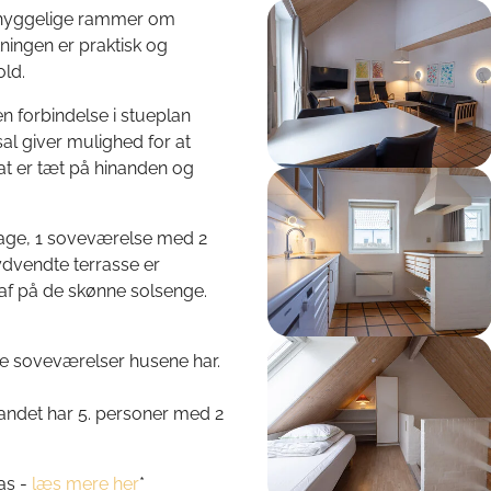
Show larger version
g hyggelige rammer om
tningen er praktisk og
ld.
en forbindelse i stueplan
al giver mulighed for at
sat er tæt på hinanden og
Show larger version
age, 1 soveværelse med 2
ydvendte terrasse er
 af på de skønne solsenge.
Show larger version
ge soveværelser husene har.
andet har 5. personer med 2
as -
læs mere her
*