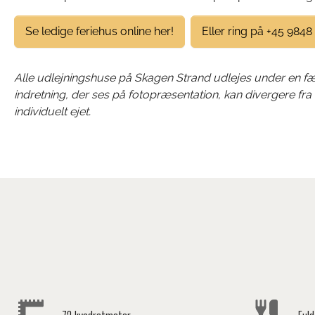
Se ledige feriehus online her!
Eller ring på +45 9848
Alle udlejningshuse på Skagen Strand udlejes under en fæl
indretning, der ses på fotopræsentation, kan divergere fra
individuelt ejet.