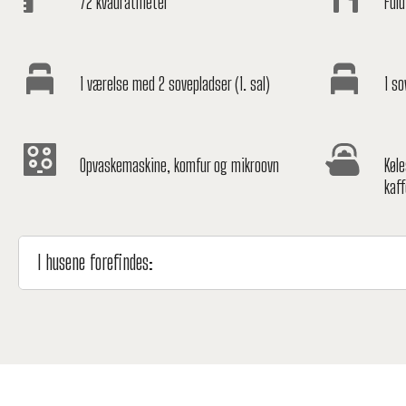
72 kvadratmeter
Fuld
1 værelse med 2 sovepladser (1. sal)
1 so
Opvaskemaskine, komfur og mikroovn
Køl
kaf
I husene forefindes: