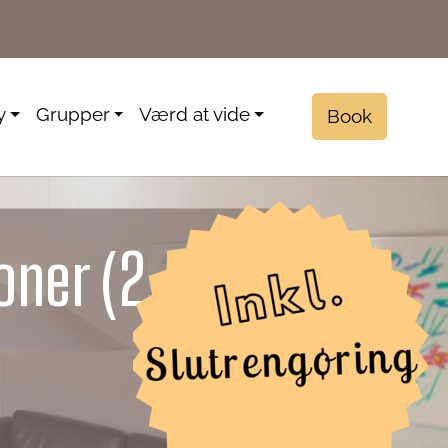
y
Grupper
Værd at vide
Book
oner (2