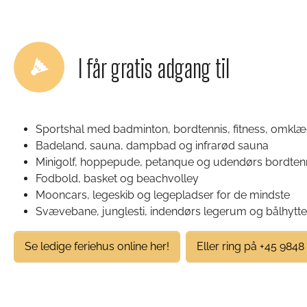
I får gratis adgang til
Sportshal med badminton, bordtennis, fitness, omk
Badeland, sauna, dampbad og infrarød sauna
Minigolf, hoppepude, petanque og udendørs bordten
Fodbold, basket og beachvolley
Mooncars, legeskib og legepladser for de mindste
Svævebane, junglesti, indendørs legerum og bålhytte
Se ledige feriehus online her!
Eller ring på +45 9848