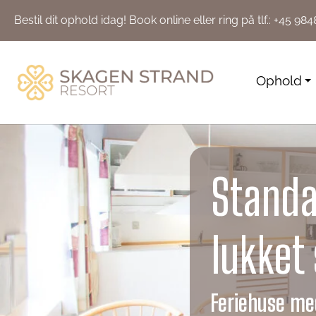
Bestil dit ophold idag!
Book online
eller ring på tlf.:
+45 984
Ophold
Standa
lukket
Feriehuse med