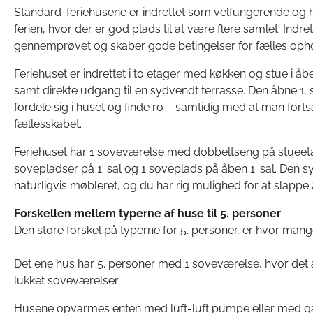
Standard-feriehusene er indrettet som velfungerende o
ferien, hvor der er god plads til at være flere samlet. Indre
gennemprøvet og skaber gode betingelser for fælles opho
Feriehuset er indrettet i to etager med køkken og stue i åb
samt direkte udgang til en sydvendt terrasse. Den åbne 1. s
fordele sig i huset og finde ro – samtidig med at man fort
fællesskabet.
Feriehuset har 1 soveværelse med dobbeltseng på stueet
sovepladser på 1. sal og 1 soveplads på åben 1. sal. Den s
naturligvis møbleret, og du har rig mulighed for at slappe
Forskellen mellem typerne af huse til 5. personer
Den store forskel på typerne for 5. personer, er hvor man
Det ene hus har 5. personer med 1 soveværelse, hvor det 
lukket soveværelser
Husene opvarmes enten med luft-luft pumpe eller med g