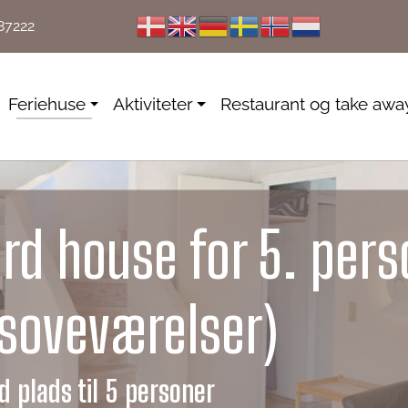
87222
Feriehuse
Aktiviteter
Restaurant og take awa
rd house for 5. pers
 soveværelser)
 plads til 5 personer