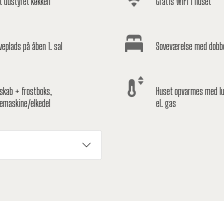
t udstyret køkken
Gratis WiFi i huset
veplads på åben 1. sal
Soveværelse med dobb
eskab + frostboks,
Huset opvarmes med lu
femaskine/elkedel
el. gas