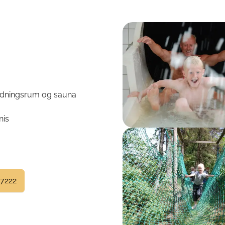
Show larger version
lædningsrum og sauna
nis
Show larger version
 7222