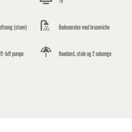
TV
eltseng (stuen)
Badeværelse med bruseniche
ft-luft pumpe
Havebord, stole og 2 solsenge