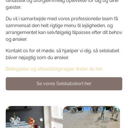
fantastisk og uforglemmelig oplevelse for dig og dine
gæster.
Du vil i samarbejde med vores professionelle team få
sammensat den helt rigtige menu til lejligheden, og
arrangementet kan selvfølgelig tilpasses efter dit behov
og ønsker.
Kontakt os for et møde, så hjælper vi dig, så selskabet
bliver nøjagtig som du ønsker.
Betingelser og afbestillingsregler finder du her
Se vores Selskabskort her
Show larger version
Show larger version